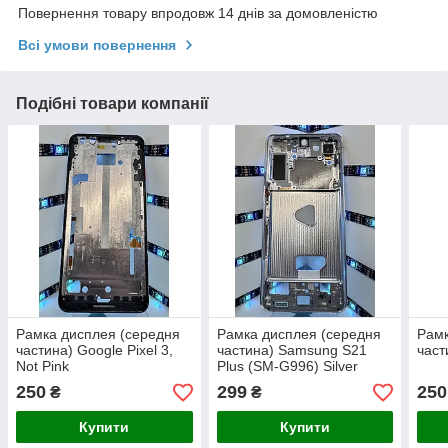
Повернення товару впродовж 14 днів за домовленістю
Всі умови повернення
Подібні товари компанії
Рамка дисплея (середня
Рамка дисплея (середня
Рамк
частина) Google Pixel 3,
частина) Samsung S21
част
Not Pink
Plus (SM-G996) Silver
250
299
250
₴
₴
Купити
Купити