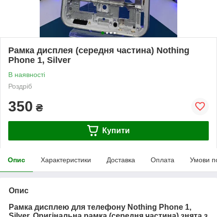
Рамка дисплея (середня частина) Nothing
Phone 1, Silver
В наявності
Роздріб
350
₴
Купити
Опис
Характеристики
Доставка
Оплата
Умови п
Опис
Рамка дисплею для телефону Nothing Phone 1,
Silver. Оригінальна рамка (середня частина) знята з