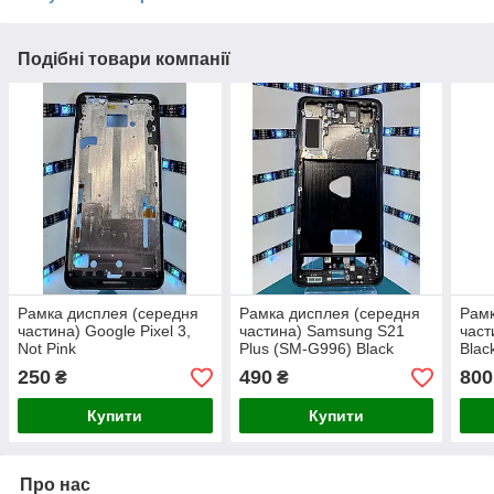
Подібні товари компанії
Рамка дисплея (середня
Рамка дисплея (середня
Рамк
частина) Google Pixel 3,
частина) Samsung S21
част
Not Pink
Plus (SM-G996) Black
Blac
250
490
800
₴
₴
Купити
Купити
Про нас