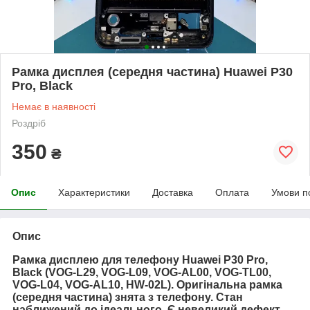
Рамка дисплея (середня частина) Huawei P30
Pro, Black
Немає в наявності
Роздріб
350
₴
Опис
Характеристики
Доставка
Оплата
Умови п
Опис
Рамка дисплею для телефону Huawei P30 Pro,
Black (VOG-L29, VOG-L09, VOG-AL00, VOG-TL00,
VOG-L04, VOG-AL10, HW-02L). Оригінальна рамка
(середня частина) знята з телефону. Стан
наближений до ідеального. Є невеликий дефект.