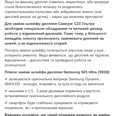
Якщо на вашому дисплеї з’явилось мерехтіння, або матриця
стала білого/зеленого кольору та розділилась
горизонтальними полосами або зображення зникло (але
дисплей реагує на дотик) – екран ще можливо врятувати!
Для заміни шлейфу дисплея Самсунг С23 Ультра
необхідне спеціальне обладнання та великий досвід
роботи у відновленні дисплеїв. Саме тому, у більшості
випадків, клієнту пропонують замінювати дисплей на
новий, а не відновлювати старий.
Послуга заміни шлейфу сплачується клієнтом лише у разі
успішного ремонту. Якщо виявиться, що дисплей не підлягає
відновлення – діагностика та проведена робота не
сплачується.
Плюси заміни шлейфа дисплея Samsung S23 Ultra (S918):
✔ залишається оригінальна матриця Samsung Dynamic
AMOLED - кольори, яскравість та кути огляду не зміняться
✔ економія в 1,5 - 3 рази дешевше порівняно з вартістю
встановлення оригінального дисплейного модуля
✔ смартфон буде стабільно працювати та отримувати
оновлення, як і з оригінальним екраном
Важливо розуміти, що
такий різновид ремонту, як
заміна