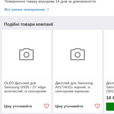
Повернення товару впродовж 14 днів за домовленістю
Всі умови повернення
Подібні товари компанії
OLED Дисплей для
Дисплей для Samsung
Дисп
Samsung G935 / S7 edge
A317/A31s чорний, із
Sams
золотистий, із сенсорним
сенсорним екраном,
(S91
екраном, з рамкою,
Service original
пере
10 
Service pack, (OLED)
Ціну уточнюйте
Ціну уточнюйте