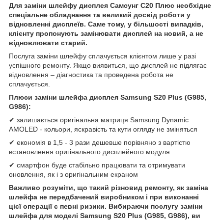
Для заміни шлейфу дисплея Самсунг С20 Плюс необхідне
спеціальне обладнання та великий досвід роботи у
відновленні дисплеїв. Саме тому, у більшості випадків,
клієнту пропонують замінювати дисплей на новий, а не
відновлювати старий.
Послуга заміни шлейфу сплачується клієнтом лише у разі
успішного ремонту. Якщо виявиться, що дисплей не підлягає
відновлення – діагностика та проведена робота не
сплачується.
Плюси заміни шлейфа дисплея Samsung S20 Plus (G985,
G986):
✔ залишається оригінальна матриця Samsung Dynamic
AMOLED - кольори, яскравість та кути огляду не зміняться
✔ економія в 1,5 - 3 рази дешевше порівняно з вартістю
встановлення оригінального дисплейного модуля
✔ смартфон буде стабільно працювати та отримувати
оновлення, як і з оригінальним екраном
Важливо розуміти, що
такий різновид ремонту, як
заміна
шлейфа
не передбачен
ий
виробником і при виконанні
цієї операції є певні ризики. Вибираючи послугу заміни
шлейфа для моделі Samsung S20 Plus (G985, G986), ви