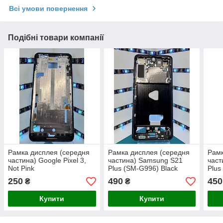
Всі умови повернення
Подібні товари компанії
Рамка дисплея (середня
Рамка дисплея (середня
Рамк
частина) Google Pixel 3,
частина) Samsung S21
част
Not Pink
Plus (SM-G996) Black
Plus
250
490
450
₴
₴
Купити
Купити