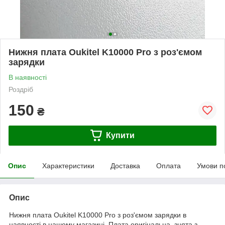
Нижня плата Oukitel K10000 Pro з роз'ємом
зарядки
В наявності
Роздріб
150
₴
Купити
Опис
Характеристики
Доставка
Оплата
Умови п
Опис
Нижня плата Oukitel K10000 Pro з роз'ємом зарядки в
наявності в нашому магазині. Плата оригінальна, знята з