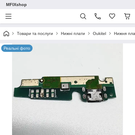
MFIXshop
Товари та послуги
Нижні плати
Oukitel
Нижня плат
Реальні фото