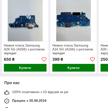
Нижня плата Samsung
Нижня плата Samsung
Ниж
A26 5G (A266) з роз'ємом
A16 5G (A166) з роз'ємом
A30 
зарядки
зарядки
заря
650
399
250
₴
₴
Купити
Купити
Про нас
100% позитивних з 10 відгуків за рік
Працює з 30.08.2016