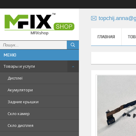
topchij.anna@
MFIXshop
ГЛАВНАЯ
ТОВ
Товары и услуги
Дисплеї
Акумулятори
Задние крышки
Скло камер
Скло дисплея