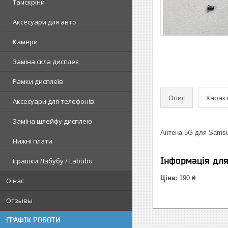
Тачскріни
Аксесуари для авто
Камери
Заміна скла дисплея
Рамки дисплеїв
Опис
Харак
Аксесуари для телефонів
Заміна шлейфу дисплею
Антена 5G для Samsun
Нижні плати
Інформація дл
Іграшки Лабубу / Labubu
Ціна:
190 ₴
О нас
Отзывы
ГРАФІК РОБОТИ