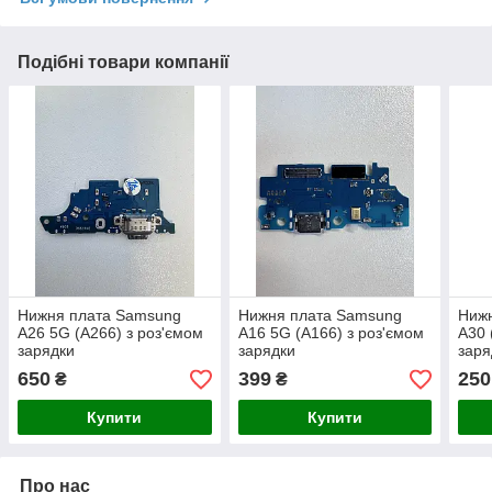
Подібні товари компанії
Нижня плата Samsung
Нижня плата Samsung
Ниж
A26 5G (A266) з роз'ємом
A16 5G (A166) з роз'ємом
A30 
зарядки
зарядки
заря
650
399
250
₴
₴
Купити
Купити
Про нас