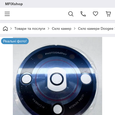
MFIXshop
Товари та послуги
Скло камер
Скло камери Doogee 
Реальні фото!