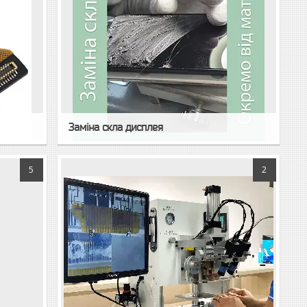
Заміна скла дисплея
5
2