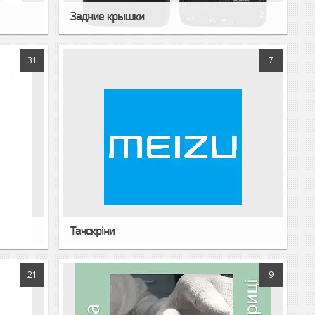
Задние крышки
31
7
Тачскріни
21
9