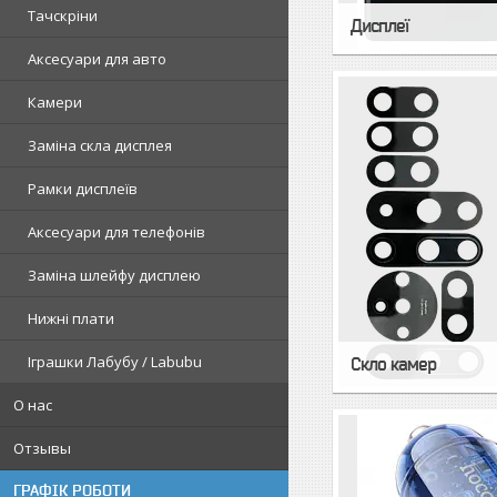
Тачскріни
Дисплеї
Аксесуари для авто
Камери
Заміна скла дисплея
Рамки дисплеїв
Аксесуари для телефонів
Заміна шлейфу дисплею
Нижні плати
Іграшки Лабубу / Labubu
Скло камер
О нас
Отзывы
ГРАФІК РОБОТИ