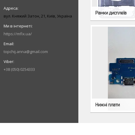
Рамки дисплеїв
вул. Княжий Затон, 21, Київ, Україна
https://mfix.ua/
topchij.anna@gmail.com
+38 (050) 0254333
Нижні плати